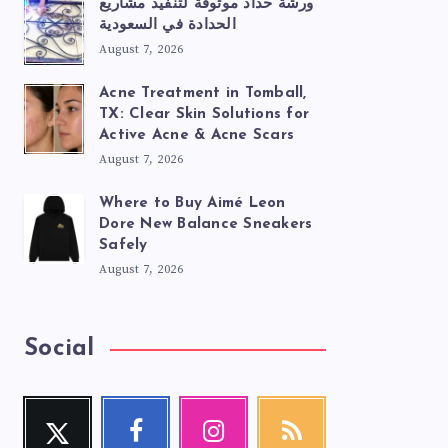
ورشة حداد موثوقة لتنفيذ مشاريع
الحدادة في السعودية
August 7, 2026
Acne Treatment in Tomball,
TX: Clear Skin Solutions for
Active Acne & Acne Scars
August 7, 2026
Where to Buy Aimé Leon
Dore New Balance Sneakers
Safely
August 7, 2026
Social
Twitter
Facebook
Instagram
RSS
Follow
Follow
Our
Get