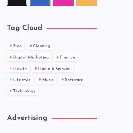
me!
me!
photos!
our
latest
news!
Tag Cloud
Blog
Cleaning
Digital Marketing
Finance
Health
Home & Garden
Lifestyle
Music
Software
Technology
Advertising