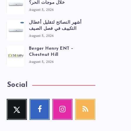
خلال موجات الحر؟
August 5, 2026
أشهر النصائح لتقليل أعطال
التكييف في فصل الصيف
August 5, 2026
Berger Henry ENT –
Chestnut Hill
August 5, 2026
Social
Twitter
Facebook
Instagram
RSS
Follow
Follow
Our
Get
me!
me!
photos!
our
latest
news!