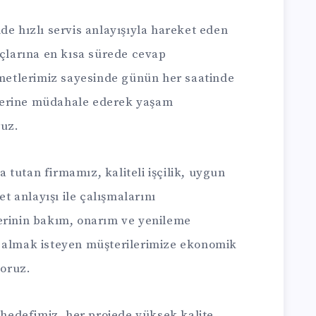
de hızlı servis anlayışıyla hareket eden
açlarına en kısa sürede cevap
zmetlerimiz sayesinde günün her saatinde
lerine müdahale ederek yaşam
ruz.
tutan firmamız, kaliteli işçilik, uygun
et anlayışı ile çalışmalarını
erinin bakım, onarım ve yenileme
k almak isteyen müşterilerimize ekonomik
oruz.
k hedefimiz, her projede yüksek kalite