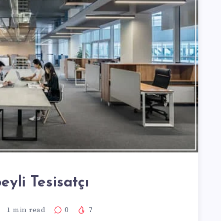
eyli Tesisatçı
1
min read
0
7