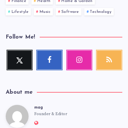
Finance
Health
Home & Garden
Lifestyle
Music
Software
Technology
Follow Me!
Twitter
Facebook
Instagram
RSS
Follow
Follow
Our
Get
me!
me!
photos!
our
latest
news!
About me
mag
mag
Founder & Editor
Website: