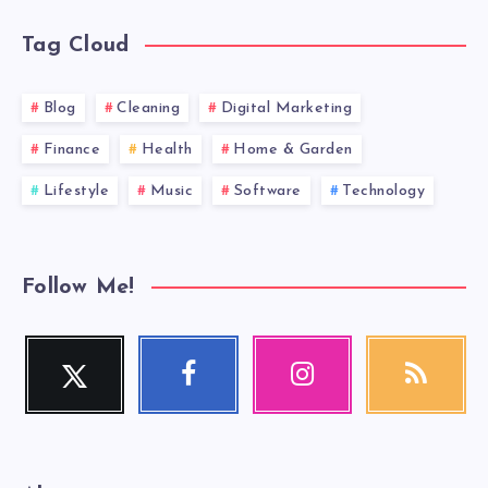
Tag Cloud
Blog
Cleaning
Digital Marketing
Finance
Health
Home & Garden
Lifestyle
Music
Software
Technology
Follow Me!
Twitter
Facebook
Instagram
RSS
Follow
Follow
Our
Get
me!
me!
photos!
our
latest
news!